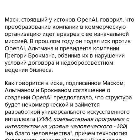
Маск, стоявший у истоков OpenAI, говорил, что
преобразование компании в коммерческую
организацию идет вразрез с ее изначальной
миссией. В прошлом году он подал иск против
OpenAI, Альтмана и президента компании
Грегори Брокмана, обвинив их в нарушении
условий договора и недобросовестном
ведении бизнеса.
Как говорится в иске, подписанное Маском,
Альтманом и Брокманом соглашение о
создании OpenAI предполагало, что структура
будет некоммерческой и займется
разработкой универсального искусственного
интеллекта (
УИИ, компьютерная программа с
интеллектом на уровне человеческого - ИФ
)
"на благо человечества", причем технология
будет иметь открытый исходный код (open
source).