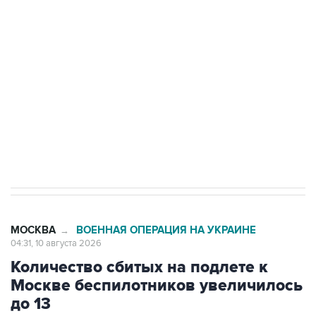
Беспилотные технологии и ИИ на службе у
электросетевых объектов и агрокомплексов
Социальная реклама, АНО «Национальные приоритеты».
ИНН 7725383515 Erid: F7NfYUJCUneVdwcydK6A
Путин вывел "Шереметьево" из
стратегического списка с целью снять
препятствие для приватизации
МОСКВА
ВОЕННАЯ ОПЕРАЦИЯ НА УКРАИНЕ
→
04:31, 10 августа 2026
Количество сбитых на подлете к
Москве беспилотников увеличилось
до 13
Москва. 10 августа. INTERFAX.RU - Мэр Москвы