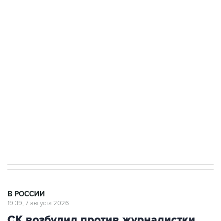
ФСБ сообщила о задержании в Приморье
подростков, готовивших теракт на объекте
Росгвардии
Беспилотные технологии и ИИ на службе у
электросетевых объектов и агрокомплексов
Социальная реклама, АНО «Национальные приоритеты».
ИНН 7725383515 Erid: F7NfYUJCUneVdwcydK6A
Аксенов сообщил о четвертом погибшем в
результате атаки ВСУ на Крым
В РОССИИ
19:39, 7 августа 2026
СК возбудил против журналистки