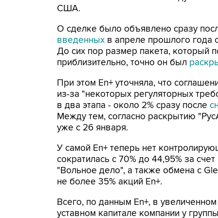
США.
О сделке было объявлено сразу после
введенных
в апреле прошлого года с
До сих пор размер пакета, который п
приблизительно, точно он был
раскр
При этом En+ уточняла, что соглашен
из-за "некоторых регуляторных треб
в два этапа - около 2% сразу после
с
Между тем, согласно раскрытию "РусА
уже с 26 января.
У самой En+ теперь нет контролирую
сократилась с 70% до 44,95% за счет
"Вольное дело", а также обмена с Gl
не более 35% акций En+.
Всего, по данным En+, в увеличенном
уставном капитале компании у группы 