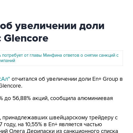
 об увеличении доли
 Glencore
потребует от главы Минфина ответов о снятии санкций с
омпаний
сАл"
отчитался об увеличении доли En+ Group в
lencore.
13% до 56,88% акций, сообщила алюминиевая
", принадлежавших швейцарскому трейдеру с
 году, на 10,55% в En+ является частью
ий Олега Дерипаски из санкционного списка