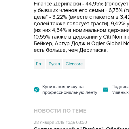
Finance Дерипаски - 44,95% (голосует
у бывших членов его семьи - 6,75% (г
дела" - 3,22% (вместе с пакетом в 3
долей также голосует трасти), 9,42%
(из них 4,54% в номинальном держании
10,55% также в держании у Citi Nomin
Бейкер, Артур Додж и Ogier Global No
есть больше, чем Дерипаска.
En+
Русал
Glencore
Купить подписку на
Подписа
профессиональную ленту
главных
НОВОСТИ ПО ТЕМЕ
28 января 2019 года 03:50