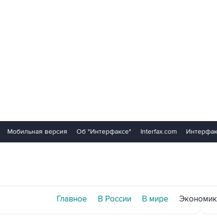
Мобильная версия
Об "Интерфаксе"
Interfax.com
Интерфак
Главное
В России
В мире
Экономик