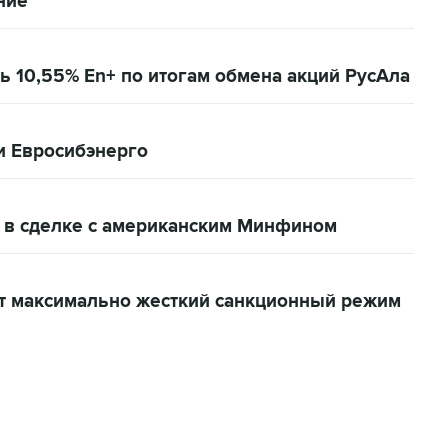
ние
ь 10,55% En+ по итогам обмена акций РусАла
 и Евросибэнерго
 в сделке с американским Минфином
т максимально жесткий санкционный режим