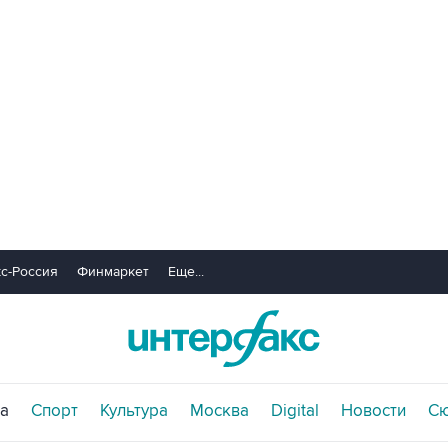
с-Россия
Финмаркет
Еще...
а
Спорт
Культура
Москва
Digital
Новости
С