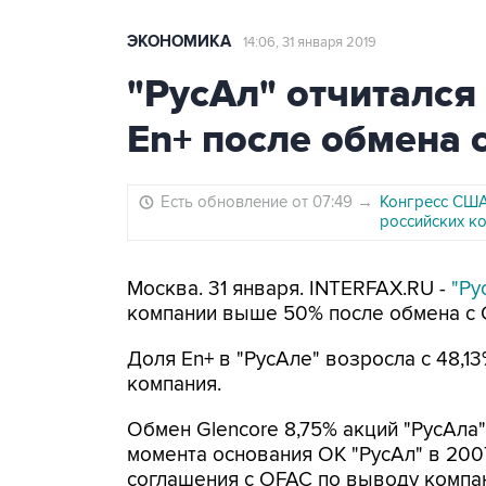
ЭКОНОМИКА
14:06, 31 января 2019
"РусАл" отчитался
En+ после обмена с
Есть обновление от 07:49
→
Конгресс США 
российских к
Москва. 31 января. INTERFAX.RU -
"Ру
компании выше 50% после обмена с G
Доля En+ в "РусАле" возросла с 48,
компания.
Обмен Glencore 8,75% акций "РусАла
момента основания ОК "РусАл" в 2007
соглашения с OFAC по выводу компан