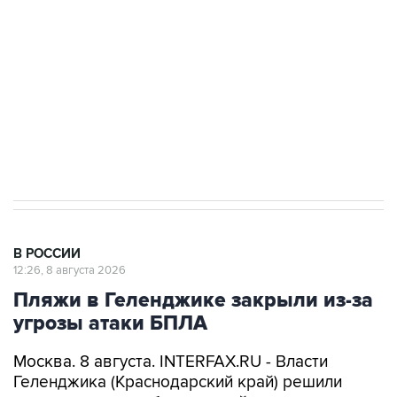
Беспилотные технологии и ИИ на службе у
электросетевых объектов и агрокомплексов
Социальная реклама, АНО «Национальные приоритеты».
ИНН 7725383515 Erid: F7NfYUJCUneVdwcydK6A
Кабмин РФ разрешил до 1 июля 2027 года
импорт, выпуск и обращение бензина Евро 2,
Евро 3, Евро 4
В РОССИИ
12:26, 8 августа 2026
Пляжи в Геленджике закрыли из-за
угрозы атаки БПЛА
Москва. 8 августа. INTERFAX.RU - Власти
Геленджика (Краснодарский край) решили