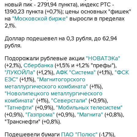
новый пик - 2791,94 пункта), индекс РТС -
1390,23 пункта (+0,7%); цены основных "фишек"
на
"Московской бирже"
выросли в пределах
2,1%.
Доллар подешевел на 0,3 рубля, до 62,94
рубля.
Подорожали рублевые акции
"НОВАТЭКа"
(+2,1%),
Сбербанка
(+1,5% и +1,2% "префы"),
"ЛУКОЙЛа"
(+1,2%),
АФК "Система"
(+1,1%),
"ФСК
ЕЭС"
(+1,1%),
"Магнитогорского
металлургического комбината"
(+1%),
"Новолипецкого металлургического
комбината"
(+1%),
"Северстали"
(+0,9%),
"Татнефти"
(+0,9%),
"Мобильных телесистем"
(+0,9%),
"Газпрома"
(+0,9%),
"Магнита"
(+0,8%),
"Транснефти" (+0,8%).
Подешевели бумаги
ПАО "Полюс"
(-1,7%),