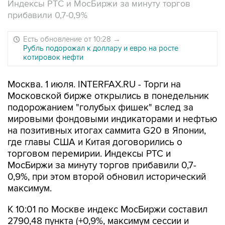
Индексы РТС и МосБиржи за минуту торгов
прибавили 0,7-0,9%
Есть обновление от 10:28
→
Рубль подорожал к доллару и евро на росте
котировок нефти
Москва. 1 июля. INTERFAX.RU - Торги на
Московской бирже открылись в понедельник
подорожанием "голубых фишек" вслед за
мировыми фондовыми индикаторами и нефтью
на позитивных итогах саммита G20 в Японии,
где главы США и Китая договорились о
торговом перемирии. Индексы РТС и
МосБиржи за минуту торгов прибавили 0,7-
0,9%, при этом второй обновил исторический
максимум.
К 10:01 по Москве индекс МосБиржи составил
2790,48 пункта (+0,9%, максимум сессии и