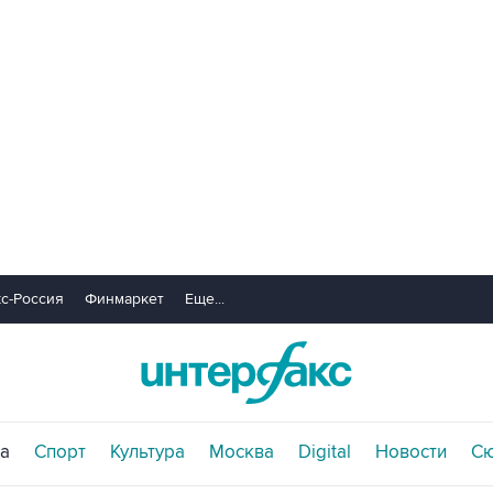
с-Россия
Финмаркет
Еще...
а
Спорт
Культура
Москва
Digital
Новости
С