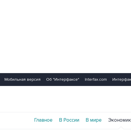
Мобильная версия
Об "Интерфаксе"
Interfax.com
Интерфак
Главное
В России
В мире
Экономик