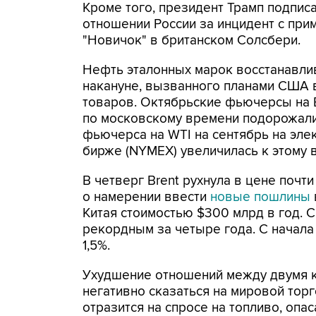
Кроме того, президент Трамп подпис
отношении России за инцидент с пр
"Новичок" в британском Солсбери.
Нефть эталонных марок восстанавлив
накануне, вызванного планами США 
товаров. Октябрьские фьючерсы на Br
по московскому времени подорожали н
фьючерса на WTI на сентябрь на эле
бирже (NYMEX) увеличилась к этому в
В четверг Brent рухнула в цене почти
о намерении ввести
новые пошлины
Китая стоимостью $300 млрд в год. 
рекордным за четыре года. С начала н
1,5%.
Ухудшение отношений между двумя 
негативно сказаться на мировой торг
отразится на спросе на топливо, опа