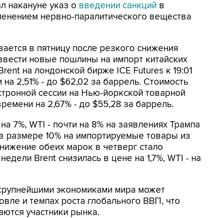
ал накануне указ о
введении санкций
в
именением нервно-паралитического вещества
ается в пятницу после резкого снижения
ввести новые пошлины на импорт китайских
ent на лондонской бирже ICE Futures к 19:01
а 2,51% - до $62,02 за баррель. Стоимость
ктронной сессии на Нью-йоркской товарной
ремени на 2,67% - до $55,28 за баррель.
 на 7%, WTI - почти на 8% на заявлениях Трампа
в размере 10% на импортируемые товары из
Снижение обеих марок в четверг стало
едели Brent снизилась в цене на 1,7%, WTI - на
крупнейшими экономиками мира может
овле и темпах роста глобального ВВП, что
саются участники рынка.