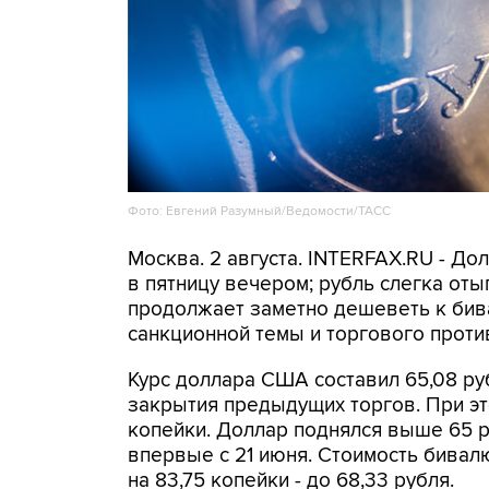
Фото: Евгений Разумный/Ведомости/ТАСС
Москва. 2 августа. INTERFAX.RU - Д
в пятницу вечером; рубль слегка оты
продолжает заметно дешеветь к бив
санкционной темы и торгового прот
Курс доллара США составил 65,08 руб
закрытия предыдущих торгов. При это
копейки. Доллар поднялся выше 65 р
впервые с 21 июня. Стоимость бивал
на 83,75 копейки - до 68,33 рубля.