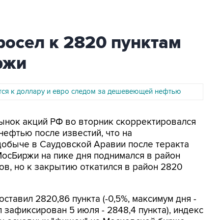
осел к 2820 пунктам
ржи
тся к доллару и евро следом за дешевеющей нефтью
 Рынок акций РФ во вторник скорректировался
нефтью после известий, что на
добыче в Саудовской Аравии после теракта
МосБиржи на пике дня поднимался в район
ов, но к закрытию откатился в район 2820
ставил 2820,86 пункта (-0,5%, максимум дня -
л зафиксирован 5 июля - 2848,4 пункта), индекс