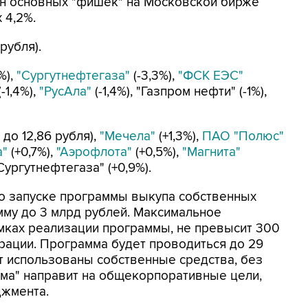
а цен основных "фишек" на Московской бирже
 4,2%.
рубля).
%),
"Сургутнефтегаза"
(-3,3%),
"ФСК ЕЭС"
(-1,4%),
"РусАла"
(-1,4%), "Газпром нефти" (-1%),
 до 12,86 рубля),
"Мечела"
(+1,3%),
ПАО "Полюс"
"
(+0,7%),
"Аэрофлота"
(+0,5%),
"Магнита"
Сургутнефтегаза" (+0,9%).
 о запуске программы выкупа собственных
умму до 3 млрд рублей. Максимальное
мках реализации программы, не превысит 300
орации. Программа будет проводиться до 29
т использованы собственные средства, без
ема" направит на общекорпоративные цели,
джмента.