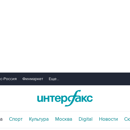
с-Россия
Финмаркет
Еще...
а
Спорт
Культура
Москва
Digital
Новости
С