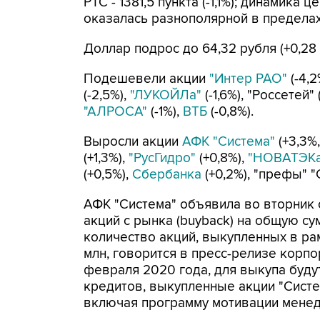
РТС - 1381,5 пункта (-1,1%); динамик
оказалась разнополярной в пределах
Доллар подрос до 64,32 рубля (+0,28 
Подешевели акции
"Интер РАО"
(-4,2
(-2,5%),
"ЛУКОЙЛа"
(-1,6%), "Россетей" 
"АЛРОСА"
(-1%),
ВТБ
(-0,8%).
Выросли акции
АФК "Система"
(+3,3%,
(+1,3%),
"РусГидро"
(+0,8%),
"НОВАТЭКа
(+0,5%),
Сбербанка
(+0,2%), "префы" "
АФК "Система" объявила во вторник
акций с рынка (buyback) на общую с
количество акций, выкупленных в ра
млн, говорится в пресс-релизе корп
февраля 2020 года, для выкупа буду
кредитов, выкупленные акции "Сист
включая программу мотивации мене