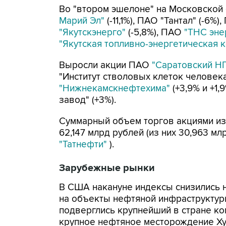
Во "втором эшелоне" на Московско
Марий Эл"
(-11,1%), ПАО "Тантал" (-6%
"Якутскэнерго"
(-5,8%), ПАО
"ТНС эне
"Якутская топливно-энергетическая 
Выросли акции ПАО
"Саратовский Н
"Институт стволовых клеток человека
"Нижнекамскнефтехима"
(+3,9% и +1
завод" (+3%).
Суммарный объем торгов акциями из
62,147 млрд рублей (из них 30,963 
"Татнефти"
).
Зарубежные рынки
В США накануне индексы снизились н
на объекты нефтяной инфраструктур
подверглись крупнейший в стране ко
крупное нефтяное месторождение Ху