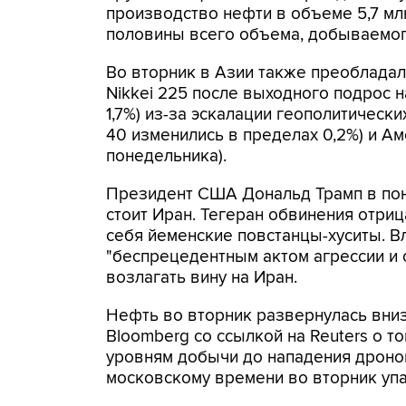
производство нефти в объеме 5,7 млн 
половины всего объема, добываемог
Во вторник в Азии также преобладал
Nikkei 225 после выходного подрос на
1,7%) из-за эскалации геополитически
40 изменились в пределах 0,2%) и Ам
понедельника).
Президент США Дональд Трамп в поне
стоит Иран. Тегеран обвинения отриц
себя йеменские повстанцы-хуситы. В
"беспрецедентным актом агрессии и 
возлагать вину на Иран.
Нефть во вторник развернулась вни
Bloomberg со ссылкой на Reuters о т
уровням добычи до нападения дронов 
московскому времени во вторник упа