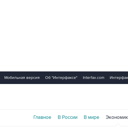
Мобильная версия
Об "Интерфаксе"
Interfax.com
Интерфак
Главное
В России
В мире
Экономик