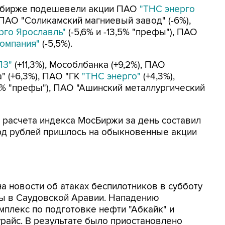
й бирже подешевели акции ПАО
"ТНС энерго
), ПАО "Соликамский магниевый завод" (-6%),
рго Ярославль"
(-5,6% и -13,5% "префы"), ПАО
компания"
(-5,5%).
ПЗ"
(+11,3%), Мособлбанка (+9,2%), ПАО
" (+6,3%), ПАО "ГК
"ТНС энерго"
(+4,3%),
,9% "префы"), ПАО "Ашинский металлургический
 расчета индекса МосБиржи за день составил
млрд рублей пришлось на обыкновенные акции
а новости об атаках беспилотников в субботу
ы в Саудовской Аравии. Нападению
мплекс по подготовке нефти "Абкайк" и
райс. В результате было приостановлено