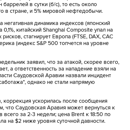
баррелей в сутки (б/c), то есть около
о в стране, и 5% мировой нефтедобычи.
а негативная динамика индексов (японский
 0,1%, китайский Shanghai Composite упал на
х рисков, стагнирует Европа (FTSE, DAX, CAC
ерика (индекс S&P 500 топчется на уровне
дельник заявил, что за атакой, скорее всего,
ает, а ответственность за нападение взяли на
ласти Саудовской Аравии назвали инцидент
саботажа", однако не стали напрямую
з, коррекция ускорилась после сообщения
ом, что Саудовская Аравия может вернуться к
всего за 2-3 недели; цена Brent к 18:50 по
ла на $2 ниже уровня суточной давности.