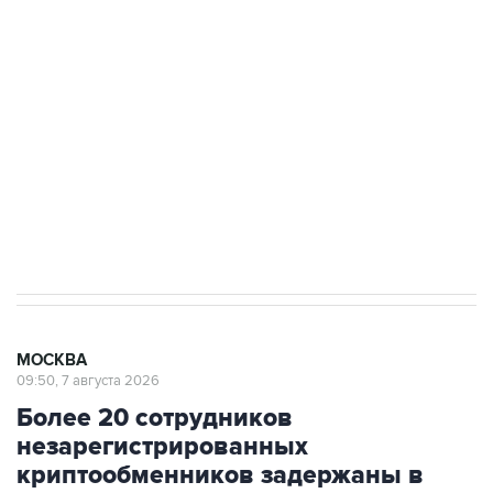
Росгвардии
Беспилотные технологии и ИИ на службе у
электросетевых объектов и агрокомплексов
Социальная реклама, АНО «Национальные приоритеты».
ИНН 7725383515 Erid: F7NfYUJCUneVdwcydK6A
Аксенов сообщил о четвертом погибшем в
результате атаки ВСУ на Крым
МОСКВА
09:50, 7 августа 2026
Более 20 сотрудников
незарегистрированных
криптообменников задержаны в