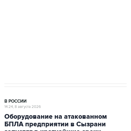
Росгвардии
Беспилотные технологии и ИИ на службе у
электросетевых объектов и агрокомплексов
Социальная реклама, АНО «Национальные приоритеты».
ИНН 7725383515 Erid: F7NfYUJCUneVdwcydK6A
Кабмин РФ разрешил до 1 июля 2027 года
импорт, выпуск и обращение бензина Евро 2,
Евро 3, Евро 4
В РОССИИ
14:24, 8 августа 2026
Оборудование на атакованном
БПЛА предприятии в Сызрани