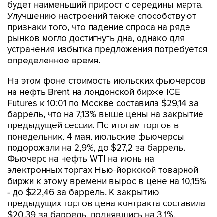
будет наименьший прирост с середины марта.
Улучшению настроений также способствуют
признаки того, что падение спроса на ряде
рынков могло достигнуть дна, однако для
устранения избытка предложения потребуется
определенное время.
На этом фоне стоимость июльских фьючерсов
на нефть Brent на лондонской бирже ICE
Futures к 10:01 по Москве составила $29,14 за
баррель, что на 7,13% выше цены на закрытие
предыдущей сессии. По итогам торгов в
понедельник, 4 мая, июльские фьючерсы
подорожали на 2,9%, до $27,2 за баррель.
Фьючерс на нефть WTI на июнь на
электронных торгах Нью-йоркской товарной
биржи к этому времени вырос в цене на 10,15%
- до $22,46 за баррель. К закрытию
предыдущих торгов цена контракта составила
$20,39 за баррель, поднявшись на 3,1%.