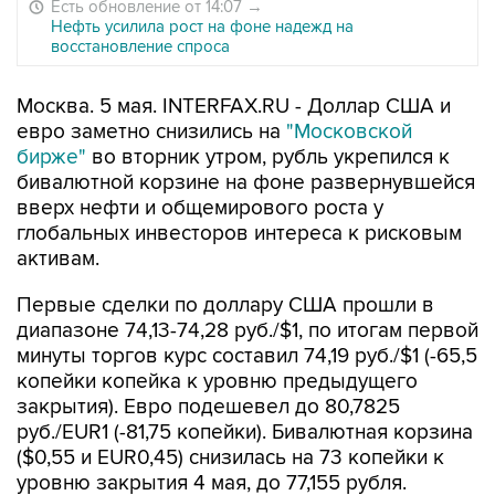
Есть обновление от 14:07
→
Нефть усилила рост на фоне надежд на
восстановление спроса
Москва. 5 мая. INTERFAX.RU - Доллар США и
евро заметно снизились на
"Московской
бирже"
во вторник утром, рубль укрепился к
бивалютной корзине на фоне развернувшейся
вверх нефти и общемирового роста у
глобальных инвесторов интереса к рисковым
активам.
Первые сделки по доллару США прошли в
диапазоне 74,13-74,28 руб./$1, по итогам первой
минуты торгов курс составил 74,19 руб./$1 (-65,5
копейки копейка к уровню предыдущего
закрытия). Евро подешевел до 80,7825
руб./EUR1 (-81,75 копейки). Бивалютная корзина
($0,55 и EUR0,45) снизилась на 73 копейки к
уровню закрытия 4 мая, до 77,155 рубля.