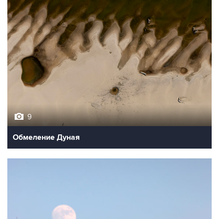
9
Обмеление Дуная