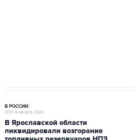
подростков, готовивших теракт на объекте
Росгвардии
Как российские медицинские технологии
выходят на мировые рынки
Социальная реклама, АНО «Национальные приоритеты».
ИНН 7725383515 Erid: F7NfYUJCUneVdTRF8PRs
Аксенов сообщил о четвертом погибшем в
результате атаки ВСУ на Крым
В РОССИИ
21:51, 6 августа 2026
В Ярославской области
ликвидировали возгорание
топливных резервуаров НПЗ