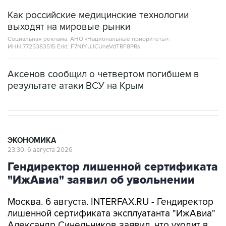
Как российские медицинские технологии
выходят на мировые рынки
Социальная реклама, АНО «Национальные приоритеты».
ИНН 7725383515 Erid: F7NfYUJCUneVdTRF8PRs
Аксенов сообщил о четвертом погибшем в
результате атаки ВСУ на Крым
ЭКОНОМИКА
23:30, 6 августа 2026
Гендиректор лишенной сертификата
"ИжАвиа" заявил об увольнении
Москва. 6 августа. INTERFAX.RU - Гендиректор
лишенной сертификата эксплуатанта "ИжАвиа"
Александр Синельников заявил, что уходит в