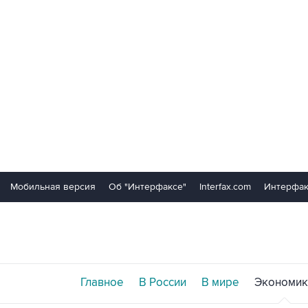
Мобильная версия
Об "Интерфаксе"
Interfax.com
Интерфак
Главное
В России
В мире
Экономик