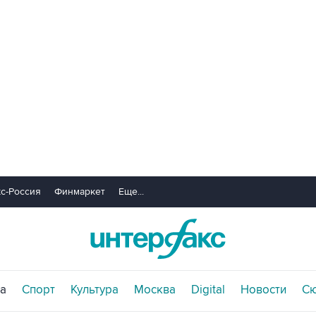
с-Россия
Финмаркет
Еще...
а
Спорт
Культура
Москва
Digital
Новости
С