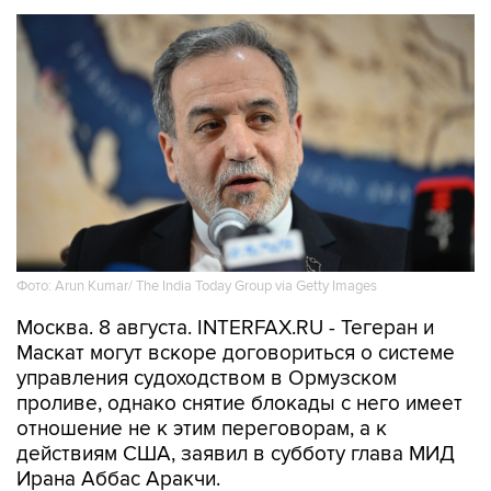
Фото: Arun Kumar/ The India Today Group via Getty Images
Москва. 8 августа. INTERFAX.RU - Тегеран и
Маскат могут вскоре договориться о системе
управления судоходством в Ормузском
проливе, однако снятие блокады с него имеет
отношение не к этим переговорам, а к
действиям США, заявил в субботу глава МИД
Ирана Аббас Аракчи.
"Переговоры с Оманом относительно