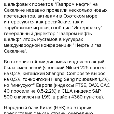
шельфовых проектов "Газпром нефти" на
Сахалине недавно проявили несколько новых
претендентов, активами в Охотском море
интересуются как российские, так и
зарубежные игроки, сообщил "Интерфаксу"
генеральный директор "Газпром нефть
шельф" Игорь Рустамов в кулуарах
международной конференции "Нефть и газ
Сахалина".
Во вторник в Азии динамика индексов акций
была смешанной (японский Nikkei 225 просел
на 0,2%, китайский Shanghai Composite вырос
на 0,5%, гонконгский Hang Seng прибавил 1,2%),
но "минусуют" Европа (индексы FTSE, DAX, CAC
40 просели на 0,5-2,2%) и США (индекс S&P
500 снизился на 1,9%, в район 4360 пунктов).
Народный банк Китая (НБК) во вторник
предоставил банкам страны очередную