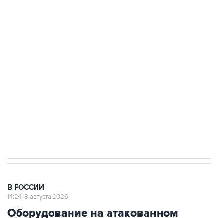
Росгвардии
Беспилотные технологии и ИИ на службе у
электросетевых объектов и агрокомплексов
Социальная реклама, АНО «Национальные приоритеты».
ИНН 7725383515 Erid: F7NfYUJCUneVdwcydK6A
Кабмин РФ разрешил до 1 июля 2027 года
импорт, выпуск и обращение бензина Евро 2,
Евро 3, Евро 4
В РОССИИ
14:24, 8 августа 2026
Оборудование на атакованном
БПЛА предприятии в Сызрани