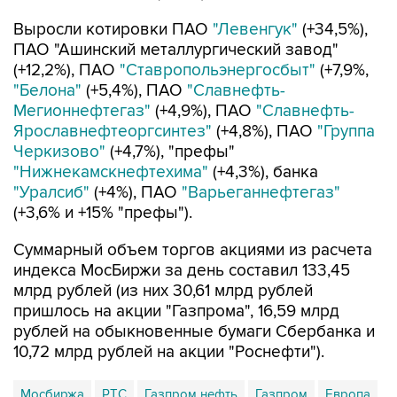
ПАО "Ашинский металлургический завод"
(+12,2%), ПАО
"Ставропольэнергосбыт"
(+7,9%,
"Белона"
(+5,4%), ПАО
"Славнефть-
Мегионнефтегаз"
(+4,9%), ПАО
"Славнефть-
Ярославнефтеоргсинтез"
(+4,8%), ПАО
"Группа
Черкизово"
(+4,7%), "префы"
"Нижнекамскнефтехима"
(+4,3%), банка
"Уралсиб"
(+4%), ПАО
"Варьеганнефтегаз"
(+3,6% и +15% "префы").
Суммарный объем торгов акциями из расчета
индекса МосБиржи за день составил 133,45
млрд рублей (из них 30,61 млрд рублей
пришлось на акции "Газпрома", 16,59 млрд
рублей на обыкновенные бумаги Сбербанка и
10,72 млрд рублей на акции "Роснефти").
Мосбиржа
РТС
Газпром нефть
Газпром
Европа
США
China Evergrande
Brent
WTI