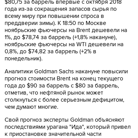
всему миру при повышении спроса в
преддверии зимы). К 18:50 по Москве
ноябрьские фьючерсы на Brent дешевели на
1%, до $78,74 за баррель (+1,8% накануне),
ноябрьские фьючерсы на WTI дешевели на
0,8%, до $74,82 за баррель (+2% в
понедельник).
Аналитики Goldman Sachs накануне повысили
прогноз стоимости Brent на конец текущего
года до $90 за баррель с $80 за баррель,
отметив, что нефтяной рынок может
столкнуться с более серьезным дефицитом,
чем думают многие.
Свой прогноз эксперты Goldman объясняют
последствиями урагана "Ида", который привел
к приостановке значительной части
добывающих мощностей в Мексиканском
заливе. Это, по мнению экспертов, более чем