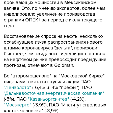
нивелировало увеличение производства
странами ОПЕК+ за период с июля текущего
года.
Восстановление спроса на нефть, несколько
ослабнувшее из-за распространения нового
штамма коронавируса "дельта", происходит
быстрее, чем ожидалось, и дефицит поставок
на нефтяном рынке превосходит предыдущие
прогнозы, отмечают в Goldman.
Во "втором эшелоне" на "Московской бирже"
лидерами отката выступили акции ПАО
"Лензолото"
(-6,4% и -4% "префы"), ПАО
"Дальневосточная энергетическая компания"
(-5%), ПАО
"Казаньоргсинтез"
(-4,2%),
"Мосэнерго"
(-3,9%), ПАО "Институт стволовых
клеток человека" (-3,9%).
Выросли котировки ПАО
"Левенгук"
(+34,5%),