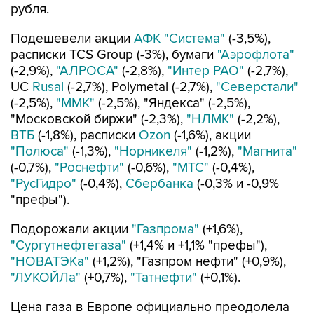
рубля.
Подешевели акции
АФК "Система"
(-3,5%),
расписки TCS Group (-3%), бумаги
"Аэрофлота"
(-2,9%),
"АЛРОСА"
(-2,8%),
"Интер РАО"
(-2,7%),
UC
Rusal
(-2,7%), Polymetal (-2,7%),
"Северстали"
(-2,5%),
"ММК"
(-2,5%), "Яндекса" (-2,5%),
"Московской биржи" (-2,3%),
"НЛМК"
(-2,2%),
ВТБ
(-1,8%), расписки
Ozon
(-1,6%), акции
"Полюса"
(-1,3%),
"Норникеля"
(-1,2%),
"Магнита"
(-0,7%),
"Роснефти"
(-0,6%),
"МТС"
(-0,4%),
"РусГидро"
(-0,4%),
Сбербанка
(-0,3% и -0,9%
"префы").
Подорожали акции
"Газпрома"
(+1,6%),
"Сургутнефтегаза"
(+1,4% и +1,1% "префы"),
"НОВАТЭКа"
(+1,2%), "Газпром нефти" (+0,9%),
"ЛУКОЙЛа"
(+0,7%),
"Татнефти"
(+0,1%).
Цена газа в Европе официально преодолела