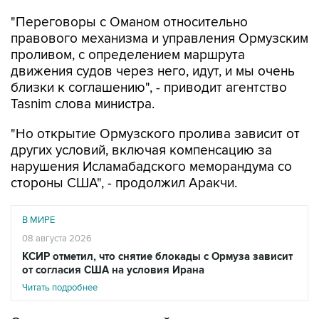
правового механизма и управления Ормузским
проливом, с определением маршрута
движения судов через него, идут, и мы очень
близки к соглашению", - приводит агентство
Tasnim слова министра.
"Но открытие Ормузского пролива зависит от
других условий, включая компенсацию за
нарушения Исламабадского меморандума со
стороны США", - продолжил Аракчи.
В МИРЕ
08 августа 2026
КСИР отметил, что снятие блокады с Ормуза зависит
от согласия США на условия Ирана
Читать подробнее
Он отметил, что в данный момент идет речь о
временном маршруте через Ормузский