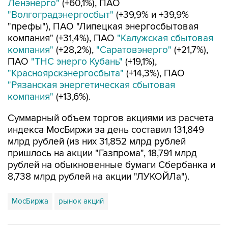
Ленэнерго"
(+60,1%), ПАО
"Волгоградэнергосбыт"
(+39,9% и +39,9%
"префы"), ПАО "Липецкая энергосбытовая
компания" (+31,4%), ПАО
"Калужская сбытовая
компания"
(+28,2%),
"Саратовэнерго"
(+21,7%),
ПАО
"ТНС энерго Кубань"
(+19,1%),
"Красноярскэнергосбыта"
(+14,3%), ПАО
"Рязанская энергетическая сбытовая
компания"
(+13,6%).
Суммарный объем торгов акциями из расчета
индекса МосБиржи за день составил 131,849
млрд рублей (из них 31,852 млрд рублей
пришлось на акции "Газпрома", 18,791 млрд
рублей на обыкновенные бумаги Сбербанка и
8,738 млрд рублей на акции "ЛУКОЙЛа").
МосБиржа
рынок акций