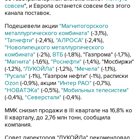
совсем
", и Европа останется совсем без этого
канала поставок.
Подешевели акции
"Магнитогорского
металлургического комбината"
(-3,1%),
"Татнефти"
(-2,4%),
"АЛРОСА"
(-2,4%),
"Новолипецкого металлургического
комбината"
(-2%),
ВТБ
(-1,8%), "Газпрома" (-1,7%),
"Магнита"
(-1,6%),
"Роснефти"
(-1,4%), "Мосбиржи"
(-1,2%),
"ЛУКОЙЛа"
(-1,2%),
"Мечела"
(-1,1%),
"Русала"
(-1%), "Газпром нефти" (-1%), расписки
Ozon
(-0,9%), акции
"Интер РАО"
(-0,7%),
"НОВАТЭКа"
(-0,5%),
"Мобильных телесистем"
(-0,4%),
"Северстали"
(-0,4%).
ММК снизил продажи в III квартале на 16,8% ко
II кварталу, до 2,76 млн тонн, сообщила
компания.
Совет директоров "ЛУКОЙЛа" рекомендовал