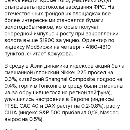
рынка нефти. Кроме того, участники будут
отыгрывать протоколы заседания ФРС. На
отечественных фондовых площадках все
более интересными становятся бумаги
золотодобытчиков, которые получат
очередной импульс к росту при закреплении
золота выше $1800 за унцию. Ориентир по
индексу МосБиржи на четверг - 4160-4310
пунктов, считает Кожухова.
В среду в Азии динамика индексов акций была
смешанной (японский Nikkei 225 просел на
0,3%, китайский Shanghai Composite подрос на
0,4%, торги в Гонконге в среду были отменены
из-за обрушившегося на регион тайфуна),
улучшились настроения в Европе (индексы
FTSE, CAC 40 и DAX растут на 0,2-0,8%), растут
США (индекс S&P 500 прибавил 0,1%, Nasdaq
вырос на 0,5%).