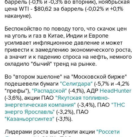
баррель (-0,1% и -0,3% во вторник), ноябрьская
цена WTI - $80,62 за баррель (-0,02% и +0,1%
накануне).
Беспокойство по поводу того, что скачок цен
на уголь и газ в Китае, Индии и Европе
усиливает инфляционное давление и может
привести к замедлению экономического роста,
а значит и к падению спроса на нефть, немного
охладило "бычий" тренд на рынке.
Во "втором эшелоне" на "Московской бирже"
подешевели бумаги
"Селигдара"
(-5,7% и -4,2%
"префы"),
"Распадской"
(-4,1%), АДР
HeadHunter
(-3,6%), акции ПАО
"Якутская топливно-
энергетическая компания"
(-3,4%), ПАО
"ТНС
энерго Ярославль"
(-3,2%), ПАО
"Казаньоргсинтез"
(-3,1%).
Лидерами роста выступили акции
"Россети