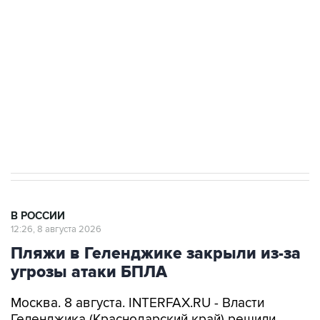
электросетевых объектов и агрокомплексов
Социальная реклама, АНО «Национальные приоритеты».
ИНН 7725383515 Erid: F7NfYUJCUneVdwcydK6A
Кабмин РФ разрешил до 1 июля 2027 года
импорт, выпуск и обращение бензина Евро 2,
Евро 3, Евро 4
В РОССИИ
12:26, 8 августа 2026
Пляжи в Геленджике закрыли из-за
угрозы атаки БПЛА
Москва. 8 августа. INTERFAX.RU - Власти
Геленджика (Краснодарский край) решили
приостановить работу пляжей курорта, а также