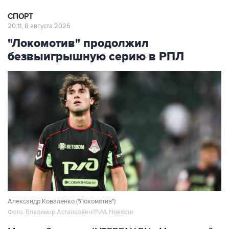
20:11, 8 августа 2026
"Локомотив" продолжил
безвыигрышную серию в РПЛ
Александр Коваленко ("Локомотив")
Фото: Владимир Астапкович/РИА Новости
Москва. 8 августа. INTERFAX.RU - Московский
"Локомотив" и тольяттинский
"Акрон"
со счетом