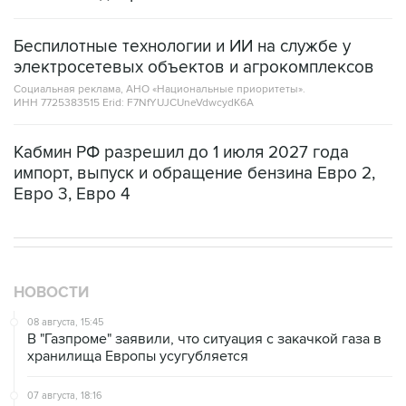
Беспилотные технологии и ИИ на службе у
электросетевых объектов и агрокомплексов
Социальная реклама, АНО «Национальные приоритеты».
ИНН 7725383515 Erid: F7NfYUJCUneVdwcydK6A
Кабмин РФ разрешил до 1 июля 2027 года
импорт, выпуск и обращение бензина Евро 2,
Евро 3, Евро 4
НОВОСТИ
08 августа, 15:45
В "Газпроме" заявили, что ситуация с закачкой газа в
хранилища Европы усугубляется
07 августа, 18:16
Инфляция в Мексике в июле обновила минимум
более чем за шесть лет