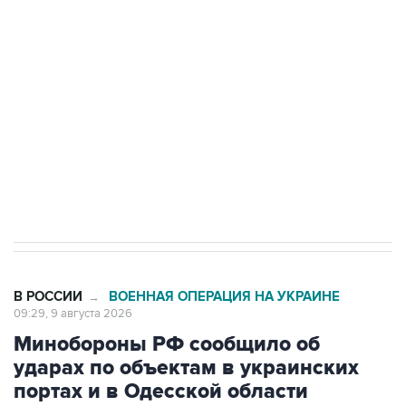
Беспилотные технологии и ИИ на службе у
электросетевых объектов и агрокомплексов
Социальная реклама, АНО «Национальные приоритеты».
ИНН 7725383515 Erid: F7NfYUJCUneVdwcydK6A
Кабмин РФ разрешил до 1 июля 2027 года
импорт, выпуск и обращение бензина Евро 2,
Евро 3, Евро 4
В РОССИИ
ВОЕННАЯ ОПЕРАЦИЯ НА УКРАИНЕ
→
09:29, 9 августа 2026
Минобороны РФ сообщило об
ударах по объектам в украинских
портах и в Одесской области