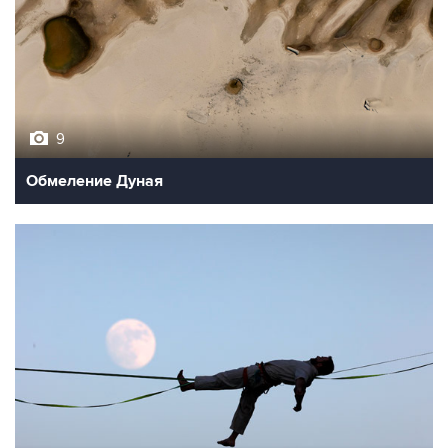
9
Обмеление Дуная