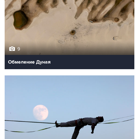
9
Обмеление Дуная