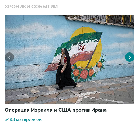
❮
❯
В
Операция Израиля и США против Ирана
1
3493 материалов
Контакты
Об "Интерфаксе"
Пресс-центр
Вакансии