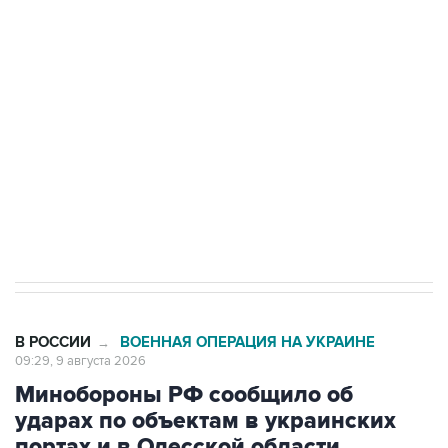
Беспилотные технологии и ИИ на службе у
электросетевых объектов и агрокомплексов
Социальная реклама, АНО «Национальные приоритеты».
ИНН 7725383515 Erid: F7NfYUJCUneVdwcydK6A
Кабмин РФ разрешил до 1 июля 2027 года
импорт, выпуск и обращение бензина Евро 2,
Евро 3, Евро 4
В РОССИИ
ВОЕННАЯ ОПЕРАЦИЯ НА УКРАИНЕ
→
09:29, 9 августа 2026
Минобороны РФ сообщило об
ударах по объектам в украинских
портах и в Одесской области