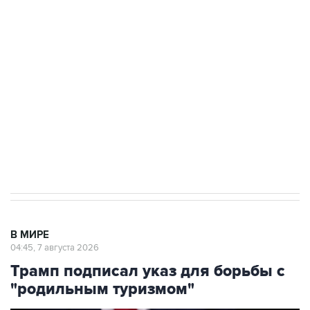
подростков, готовивших теракт на объекте
Росгвардии
Как российские медицинские технологии
выходят на мировые рынки
Социальная реклама, АНО «Национальные приоритеты».
ИНН 7725383515 Erid: F7NfYUJCUneVdTRF8PRs
Аксенов сообщил о четвертом погибшем в
результате атаки ВСУ на Крым
В МИРЕ
04:45, 7 августа 2026
Трамп подписал указ для борьбы с
"родильным туризмом"