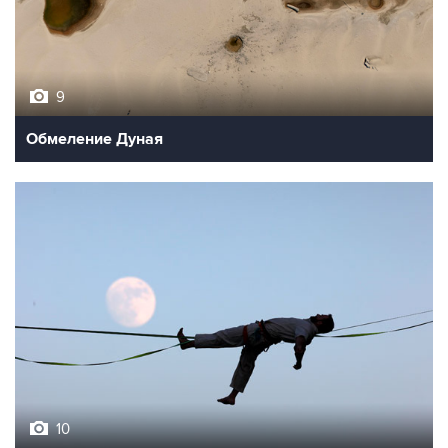
9
Обмеление Дуная
10