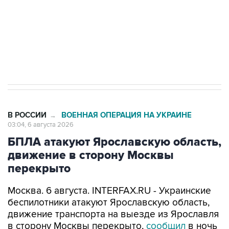
выходят на мировые рынки
Социальная реклама, АНО «Национальные приоритеты».
ИНН 7725383515 Erid: F7NfYUJCUneVdTRF8PRs
Трамп заявил, что переговоры с Ираном
начнутся в понедельник
В РОССИИ
ВОЕННАЯ ОПЕРАЦИЯ НА УКРАИНЕ
→
03:04, 6 августа 2026
БПЛА атакуют Ярославскую область,
движение в сторону Москвы
перекрыто
Москва. 6 августа. INTERFAX.RU - Украинские
беспилотники атакуют Ярославскую область,
движение транспорта на выезде из Ярославля
в сторону Москвы перекрыто,
сообщил
в ночь