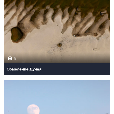
9
Обмеление Дуная