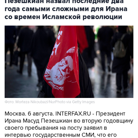
Пезешкиан назвал последние два
года самыми сложными для Ирана
со времен Исламской революции
Фото: Morteza Nikoubazl/NurPhoto via Getty Images
Москва. 6 августа. INTERFAX.RU - Президент
Ирана Масуд Пезешкиан во вторую годовщину
своего пребывания на посту заявил в
интервью государственным СМИ, что его