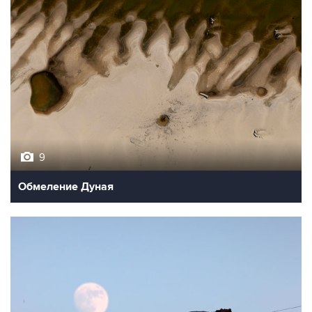
9
Обмеление Дуная