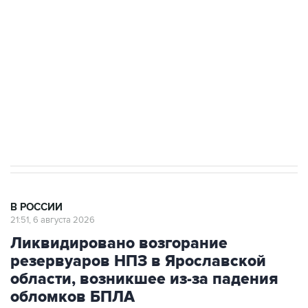
Как российские медицинские технологии
выходят на мировые рынки
Социальная реклама, АНО «Национальные приоритеты».
ИНН 7725383515 Erid: F7NfYUJCUneVdTRF8PRs
Аксенов сообщил о четвертом погибшем в
результате атаки ВСУ на Крым
В РОССИИ
21:51, 6 августа 2026
Ликвидировано возгорание
резервуаров НПЗ в Ярославской
области, возникшее из-за падения
обломков БПЛА