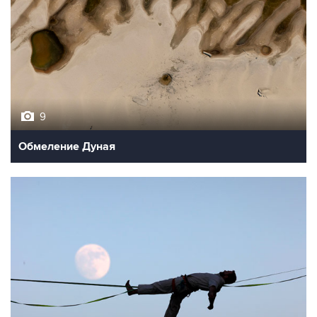
9
Обмеление Дуная