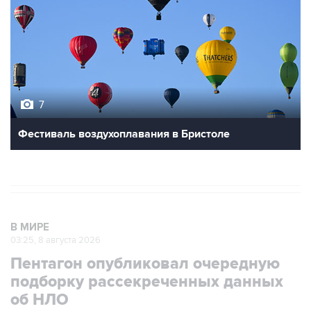
7
Фестиваль воздухоплавания в Бристоле
В МИРЕ
03:25, 8 августа 2026
Пентагон опубликовал очередную
подборку рассекреченных данных
об НЛО