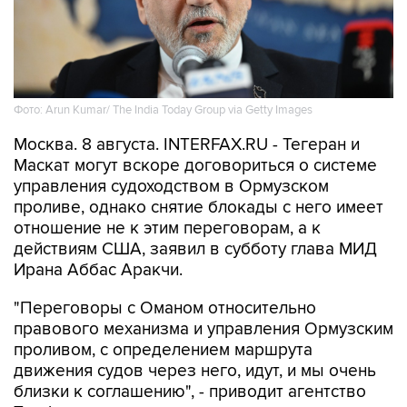
Фото: Arun Kumar/ The India Today Group via Getty Images
Москва. 8 августа. INTERFAX.RU - Тегеран и
Маскат могут вскоре договориться о системе
управления судоходством в Ормузском
проливе, однако снятие блокады с него имеет
отношение не к этим переговорам, а к
действиям США, заявил в субботу глава МИД
Ирана Аббас Аракчи.
"Переговоры с Оманом относительно
правового механизма и управления Ормузским
проливом, с определением маршрута
движения судов через него, идут, и мы очень
близки к соглашению", - приводит агентство