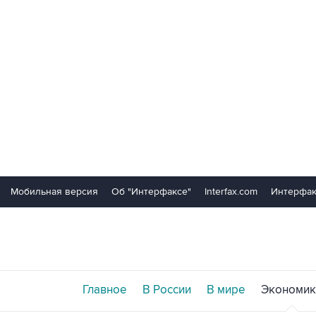
Мобильная версия
Об "Интерфаксе"
Interfax.com
Интерфак
Главное
В России
В мире
Экономик