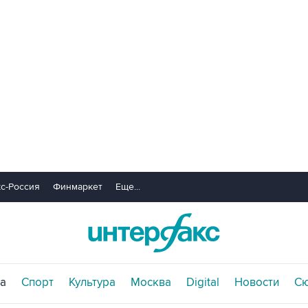
с-Россия
Финмаркет
Еще...
а
Спорт
Культура
Москва
Digital
Новости
С