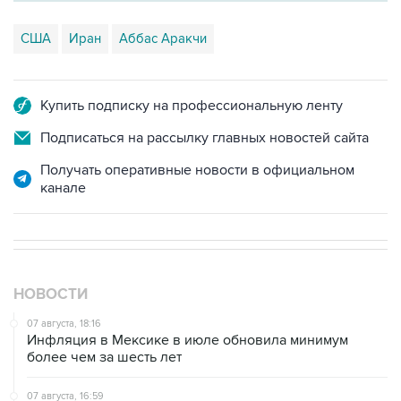
США
Иран
Аббас Аракчи
Купить подписку на профессиональную ленту
Подписаться на рассылку главных новостей сайта
Получать оперативные новости в официальном
канале
НОВОСТИ
07 августа, 18:16
Инфляция в Мексике в июле обновила минимум
более чем за шесть лет
07 августа, 16:59
"СПБ биржа" прорабатывает запуск деривативов на
заблокированные иностранные акции