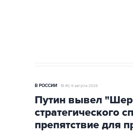
Как российские медицинские т
Социальная реклама, АНО «Национальные приоритеты».
И
Аксенов сообщил о четвертом п
Крым
В РОССИИ
18:40, 6 августа 2026
Путин вывел "Шер
стратегического с
препятствие для п