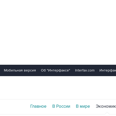
Мобильная версия
Об "Интерфаксе"
Interfax.com
Интерфак
Главное
В России
В мире
Экономик