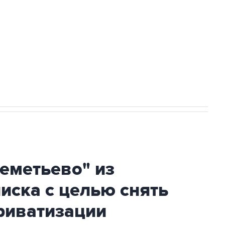
ехнологии выходят на мировые рынки
НН 7725383515 Erid: F7NfYUJCUneVdTRF8PRs
огибшем в результате атаки ВСУ на
еметьево" из
писка с целью снять
риватизации