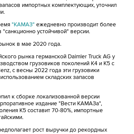
запасов импортных комплектующих, уточнил
и.
ремя
"КАМАЗ"
ежедневно производит более
 "санкционно устойчивой" версии.
рынок в мае 2020 года.
йского рынка германской Daimler Truck AG у
зводством грузовиков поколений К4 и К5 с
nz, с весны 2022 года эти грузовики
 использованием складских запасов
упил к сборке локализованной версии
орпоративное издание "Вести КАМАЗа",
оления К5 составит 70-80%, импортные
тайскими.
редполагает рост выручки до рекордных