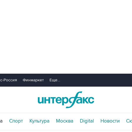
с-Россия
Финмаркет
Еще...
а
Спорт
Культура
Москва
Digital
Новости
С