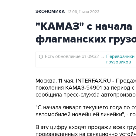
ЭКОНОМИКА
13:06, 11 мая 2023
"КАМАЗ" с начала 
флагманских груз
Есть обновление от 09:32
→
Перевозчики 
грузовиков
Москва. 11 мая. INTERFAX.RU - Прода
поколения КАМАЗ-54901 за период с н
сообщила пресс-служба автопроизво
"С начала января текущего года по с
автомобилей новейшей линейки", - го
В эту цифру входят продажи всех гр
произведенных на санкционно устойч