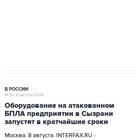
Беспилотные технологии и ИИ на службе у
электросетевых объектов и агрокомплексов
Социальная реклама, АНО «Национальные приоритеты».
ИНН 7725383515 Erid: F7NfYUJCUneVdwcydK6A
Кабмин РФ разрешил до 1 июля 2027 года
импорт, выпуск и обращение бензина Евро 2,
Евро 3, Евро 4
В РОССИИ
14:24, 8 августа 2026
Оборудование на атакованном
БПЛА предприятии в Сызрани
запустят в кратчайшие сроки
Москва. 8 августа. INTERFAX.RU -