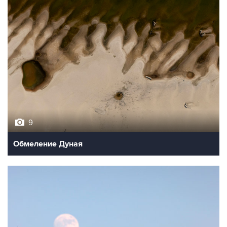
9
Обмеление Дуная