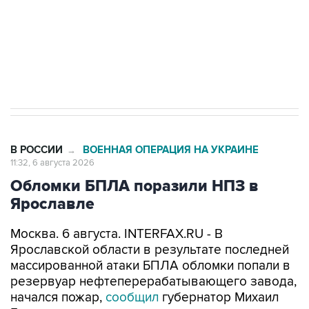
Социальная реклама, АНО «Национальные приоритеты».
ИНН 7725383515 Erid: F7NfYUJCUneVdTRF8PRs
Трамп заявил, что переговоры с Ираном
начнутся в понедельник
В РОССИИ
ВОЕННАЯ ОПЕРАЦИЯ НА УКРАИНЕ
→
11:32, 6 августа 2026
Обломки БПЛА поразили НПЗ в
Ярославле
Москва. 6 августа. INTERFAX.RU - В
Ярославской области в результате последней
массированной атаки БПЛА обломки попали в
резервуар нефтеперерабатывающего завода,
начался пожар,
сообщил
губернатор Михаил