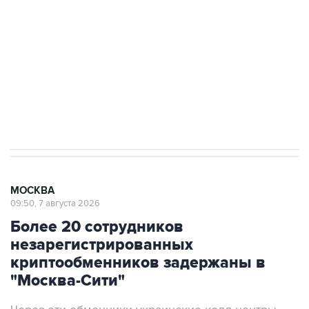
Беспилотные технологии и ИИ на службе у
электросетевых объектов и агрокомплексов
Социальная реклама, АНО «Национальные приоритеты».
ИНН 7725383515 Erid: F7NfYUJCUneVdwcydK6A
Аксенов сообщил о четвертом погибшем в
результате атаки ВСУ на Крым
МОСКВА
09:50, 7 августа 2026
Более 20 сотрудников
незарегистрированных
криптообменников задержаны в
"Москва-Сити"