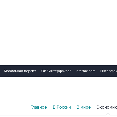
Мобильная версия
Об "Интерфаксе"
Interfax.com
Интерфак
Главное
В России
В мире
Экономик