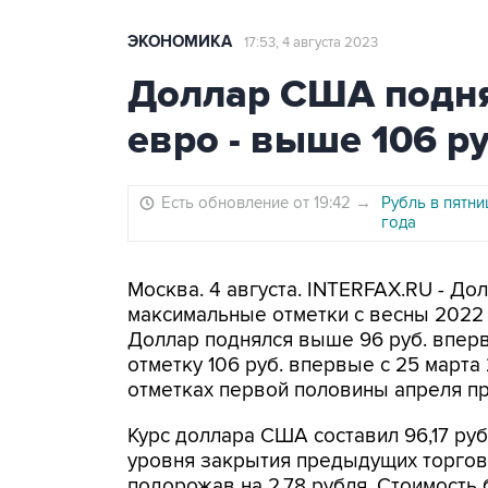
ЭКОНОМИКА
17:53, 4 августа 2023
Доллар США подня
евро - выше 106 р
Есть обновление от 19:42
→
Рубль в пятн
года
Москва. 4 августа. INTERFAX.RU - Д
максимальные отметки с весны 2022 
Доллар поднялся выше 96 руб. вперв
отметку 106 руб. впервые с 25 марта
отметках первой половины апреля п
Курс доллара США составил 96,17 руб.
уровня закрытия предыдущих торгов. 
подорожав на 2,78 рубля. Стоимость 