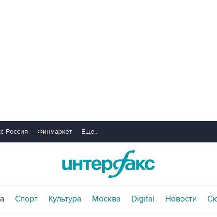
с-Россия
Финмаркет
Еще...
а
Спорт
Культура
Москва
Digital
Новости
С