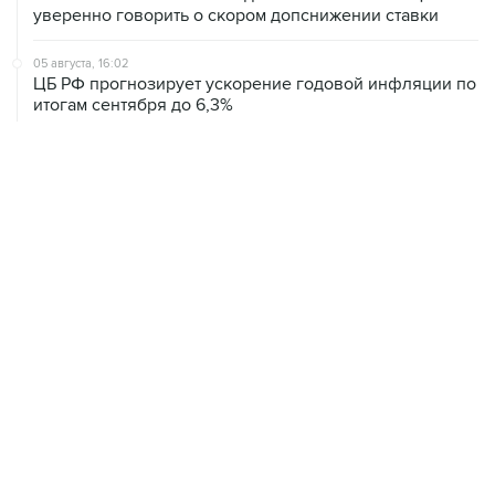
уверенно говорить о скором допснижении ставки
05 августа, 16:02
ЦБ РФ прогнозирует ускорение годовой инфляции по
итогам сентября до 6,3%
05 августа, 14:51
Brent подорожала до $80,5 за баррель