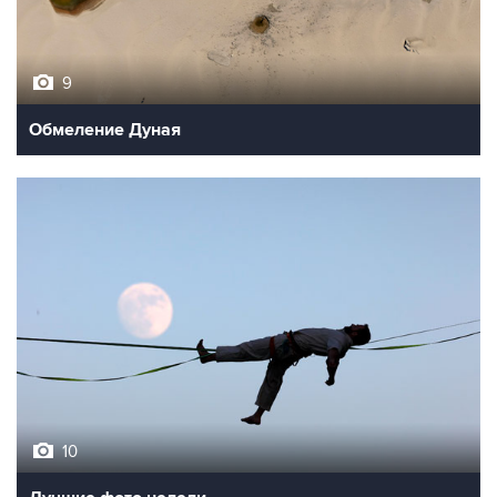
9
Обмеление Дуная
10