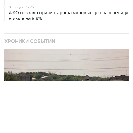
ФАО назвало причины роста мировых цен на пшеницу
в июле на 9,9%
ХРОНИКИ СОБЫТИЙ
❮
❯
Обострение палестино-израильского конфликта
О
2521 материалов