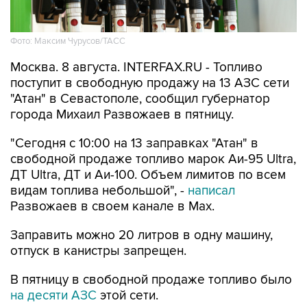
Фото: Максим Чурусов/ТАСС
Москва. 8 августа. INTERFAX.RU - Топливо
поступит в свободную продажу на 13 АЗС сети
"Атан" в Севастополе, сообщил губернатор
города Михаил Развожаев в пятницу.
"Сегодня с 10:00 на 13 заправках "Атан" в
свободной продаже топливо марок Аи-95 Ultra,
ДТ Ultra, ДТ и Аи-100. Объем лимитов по всем
видам топлива небольшой", -
написал
Развожаев в своем канале в Max.
Заправить можно 20 литров в одну машину,
отпуск в канистры запрещен.
В пятницу в свободной продаже топливо было
на десяти АЗС
этой сети.
Как сообщалось, 22 мая из-за логистических