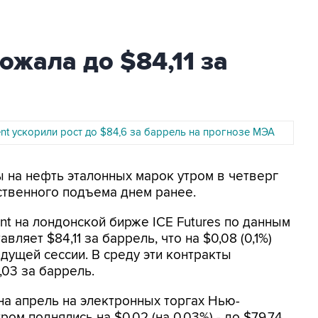
ожала до $84,11 за
nt ускорили рост до $84,6 за баррель на прогнозе МЭА
ы на нефть эталонных марок утром в четверг
ственного подъема днем ранее.
nt на лондонской бирже ICE Futures по данным
ляет $84,11 за баррель, что на $0,08 (0,1%)
ущей сессии. В среду эти контракты
4,03 за баррель.
а апрель на электронных торгах Нью-
ом поднялись на $0,02 (на 0,03%) - до $79,74