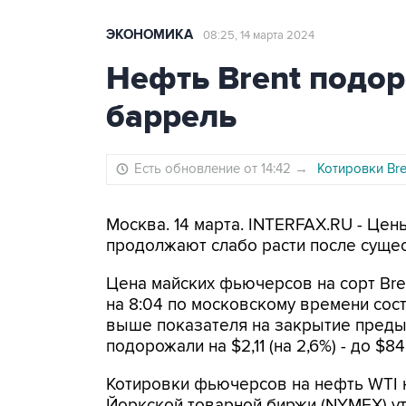
ЭКОНОМИКА
08:25, 14 марта 2024
Нефть Brent подор
баррель
Есть обновление от 14:42
→
Котировки Bre
Москва. 14 марта. INTERFAX.RU - Цен
продолжают слабо расти после суще
Цена майских фьючерсов на сорт Bre
на 8:04 по московскому времени состав
выше показателя на закрытие предыд
подорожали на $2,11 (на 2,6%) - до $8
Котировки фьючерсов на нефть WTI н
Йоркской товарной биржи (NYMEX) утр