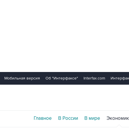
Мобильная версия
Об "Интерфаксе"
Interfax.com
Интерфак
Главное
В России
В мире
Экономик