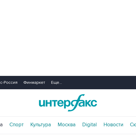
с-Россия
Финмаркет
Еще...
а
Спорт
Культура
Москва
Digital
Новости
С