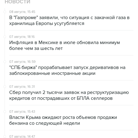
В "Газпроме" заявили, что ситуация с закачкой газа в
хранилища Европы усугубляется
07 августа, 18:16
Инфляция в Мексике в июле обновила минимум
более чем за шесть лет
07 августа, 16:59
"СПБ биржа" прорабатывает запуск деривативов на
заблокированные иностранные акции
07 августа, 16:31
Сбер получил 2 тысячи заявок на реструктуризацию
кредитов от пострадавших от БПЛА селлеров
07 августа, 15:43
Власти Крыма ожидают роста объемов продажи
бензина со следующей недели
07 августа, 14:47
Bank of America тратит более $250 млн в год на
лекарства для похудения для сотрудников