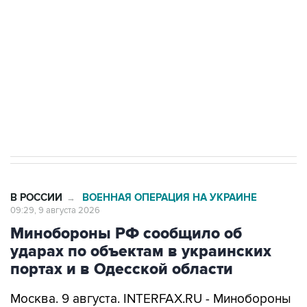
Социальная реклама, АНО «Национальные приоритеты».
ИНН 7725383515 Erid: F7NfYUJCUneVdwcydK6A
Кабмин РФ разрешил до 1 июля 2027 года
импорт, выпуск и обращение бензина Евро 2,
Евро 3, Евро 4
В РОССИИ
ВОЕННАЯ ОПЕРАЦИЯ НА УКРАИНЕ
→
09:29, 9 августа 2026
Минобороны РФ сообщило об
ударах по объектам в украинских
портах и в Одесской области
Москва. 9 августа. INTERFAX.RU - Минобороны
РФ сообщило, что в течение ночи 9 августа
высокоточным оружием воздушного и