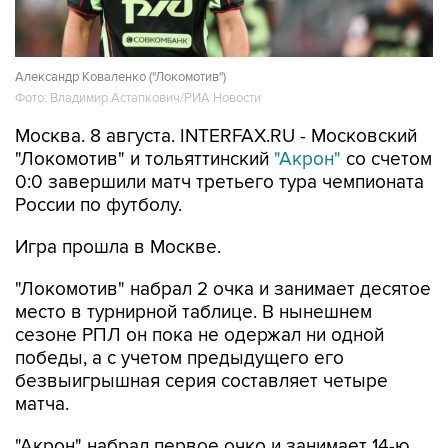
Александр Коваленко ("Локомотив")
Фото: Владимир Астапкович/РИА Новости
Москва. 8 августа. INTERFAX.RU - Московский
"Локомотив" и тольяттинский
"Акрон"
со счетом
0:0 завершили матч третьего тура чемпионата
России по футболу.
Игра прошла в Москве.
"Локомотив" набрал 2 очка и занимает десятое
место в турнирной таблице. В нынешнем
сезоне РПЛ он пока не одержал ни одной
победы, а с учетом предыдущего его
безвыигрышная серия составляет четыре
матча.
"Акрон" набрал первое очко и занимает 14-ю
строчку.