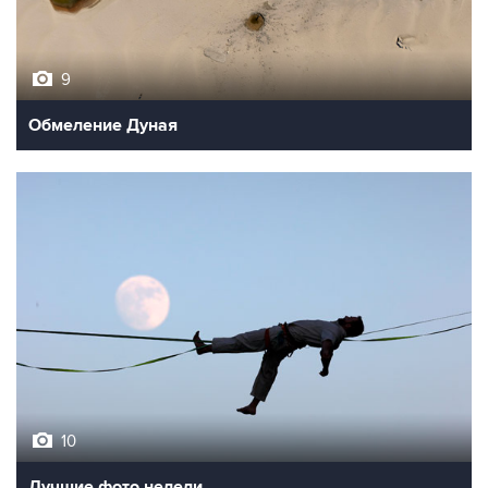
9
Обмеление Дуная
10
Лучшие фото недели