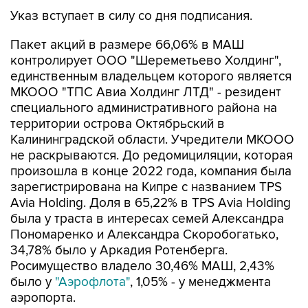
Указ вступает в силу со дня подписания.
Пакет акций в размере 66,06% в МАШ
контролирует ООО "Шереметьево Холдинг",
единственным владельцем которого является
МКООО "ТПС Авиа Холдинг ЛТД" - резидент
специального административного района на
территории острова Октябрьский в
Калининградской области. Учредители МКООО
не раскрываются. До редомициляции, которая
произошла в конце 2022 года, компания была
зарегистрирована на Кипре с названием TPS
Avia Holding. Доля в 65,22% в TPS Avia Holding
была у траста в интересах семей Александра
Пономаренко и Александра Скоробогатько,
34,78% было у Аркадия Ротенберга.
Росимущество владело 30,46% МАШ, 2,43%
было у
"Аэрофлота"
, 1,05% - у менеджмента
аэропорта.