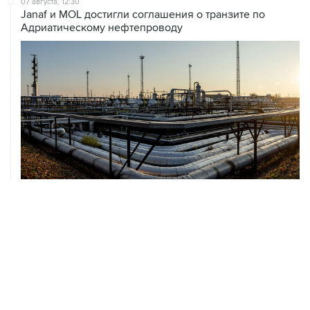
07 августа, 12:30
Janaf и MOL достигли соглашения о транзите по
Адриатическому нефтепроводу
07 августа, 12:02
ФАО назвало причины роста мировых цен на пшеницу
в июле на 9,9%
07 августа, 10:15
Китай в июне сохранил импорт газа на стабильном
уровне