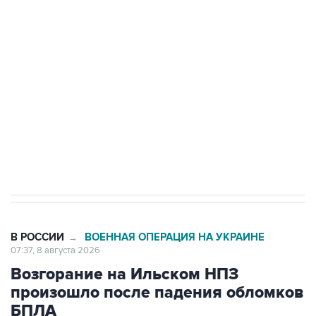
Росгвардии
Беспилотные технологии и ИИ на службе у
электросетевых объектов и агрокомплексов
Социальная реклама, АНО «Национальные приоритеты».
ИНН 7725383515 Erid: F7NfYUJCUneVdwcydK6A
Кабмин РФ разрешил до 1 июля 2027 года
импорт, выпуск и обращение бензина Евро 2,
Евро 3, Евро 4
В РОССИИ
ВОЕННАЯ ОПЕРАЦИЯ НА УКРАИНЕ
→
07:37, 8 августа 2026
Возгорание на Ильском НПЗ
произошло после падения обломков
БПЛА