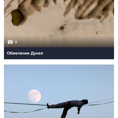
9
Обмеление Дуная