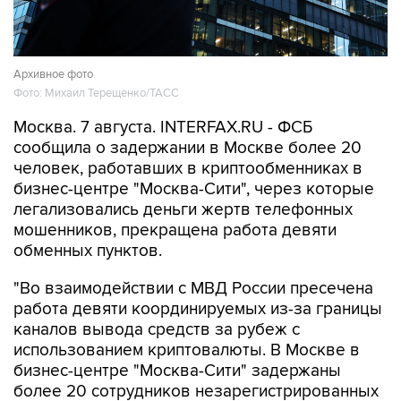
Архивное фото
Фото: Михаил Терещенко/ТАСС
Москва. 7 августа. INTERFAX.RU - ФСБ
сообщила о задержании в Москве более 20
человек, работавших в криптообменниках в
бизнес-центре "Москва-Сити", через которые
легализовались деньги жертв телефонных
мошенников, прекращена работа девяти
обменных пунктов.
"Во взаимодействии с МВД России пресечена
работа девяти координируемых из-за границы
каналов вывода средств за рубеж с
использованием криптовалюты. В Москве в
бизнес-центре "Москва-Сити" задержаны
более 20 сотрудников незарегистрированных
пунктов обмена криптовалюты, через которые
украинские колл-центры легализовывали