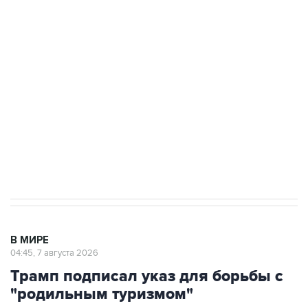
Росгвардии
Как российские медицинские технологии
выходят на мировые рынки
Социальная реклама, АНО «Национальные приоритеты».
ИНН 7725383515 Erid: F7NfYUJCUneVdTRF8PRs
Аксенов сообщил о четвертом погибшем в
результате атаки ВСУ на Крым
В МИРЕ
04:45, 7 августа 2026
Трамп подписал указ для борьбы с
"родильным туризмом"