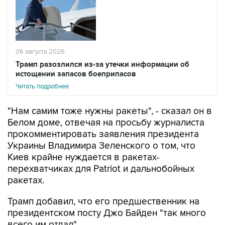
06 августа 2026
Трамп разозлился из-за утечки информации об
истощении запасов боеприпасов
Читать подробнее
"Нам самим тоже нужны ракеты", - сказал он в
Белом доме, отвечая на просьбу журналиста
прокомментировать заявления президента
Украины Владимира Зеленского о том, что
Киев крайне нуждается в ракетах-
перехватчиках для Patriot и дальнобойных
ракетах.
Трамп добавил, что его предшественник на
президентском посту Джо Байден "так много
всего им отдал".
В то же время, президент вновь заверил, что у