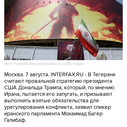
Фото: Fatemeh Bahrami/Anadolu via Getty Images
Москва. 7 августа. INTERFAX.RU - В Тегеране
считают провальной стратегию президента
США Дональда Трампа, который, по мнению
Ирана, пытается его запугать, и призывают
выполнить взятые обязательства для
урегулирования конфликта, заявил спикер
иранского парламента Мохаммад Багер
Галибаф.
В МИРЕ