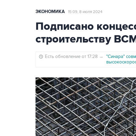
ЭКОНОМИКА
15:09, 8 июля 2024
Подписано концес
строительству ВСМ
Есть обновление от 17:28
→
"Синара" сов
высокоскорос