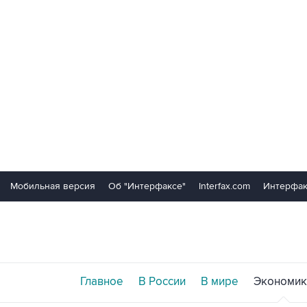
Мобильная версия
Об "Интерфаксе"
Interfax.com
Интерфак
Главное
В России
В мире
Экономик