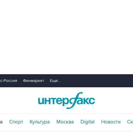
с-Россия
Финмаркет
Еще...
а
Спорт
Культура
Москва
Digital
Новости
С