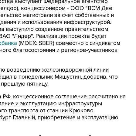
рства выступает Федеральное агентство
елдор), концессионером - ООО "ВСМ Две
тельство магистрали за счет собственных и
адения и использования инфраструктурой.
а выступило созданное правительством
ЗАО "Лидер". Реализация проекта будет
рбанка
(MOEX: SBER) совместно с синдикатом
ного благосостояния и регионов-участников
т по возведению железнодорожной линии
общил в понедельник Мишустин, добавив, что
 прошлую пятницу.
а РФ, концессионное соглашение рассчитано на
дание и эксплуатацию инфраструктуры
о транспорта от станции Крюково
бург-Главный, приобретение и эксплуатацию