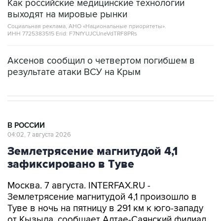
Как российские медицинские технологии
выходят на мировые рынки
Социальная реклама, АНО «Национальные приоритеты».
ИНН 7725383515 Erid: F7NfYUJCUneVdTRF8PRs
Аксенов сообщил о четвертом погибшем в
результате атаки ВСУ на Крым
В РОССИИ
04:02, 7 августа 2026
Землетрясение магнитудой 4,1
зафиксировано в Туве
Москва. 7 августа. INTERFAX.RU -
Землетрясение магнитудой 4,1 произошло в
Туве в ночь на пятницу в 291 км к юго-западу
от Кызыла, сообщает Алтае-Саянский филиал