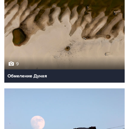
9
Обмеление Дуная