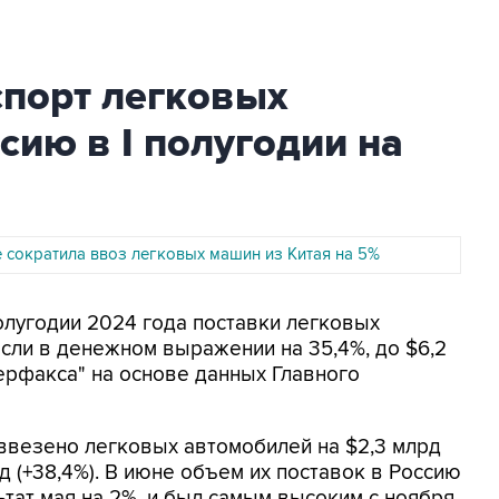
спорт легковых
сию в I полугодии на
е сократила ввоз легковых машин из Китая на 5%
полугодии 2024 года поставки легковых
сли в денежном выражении на 35,4%, до $6,2
ерфакса" на основе данных Главного
 ввезено легковых автомобилей на $2,3 млрд
млрд (+38,4%). В июне объем их поставок в Россию
ьтат мая на 2%, и был самым высоким с ноября