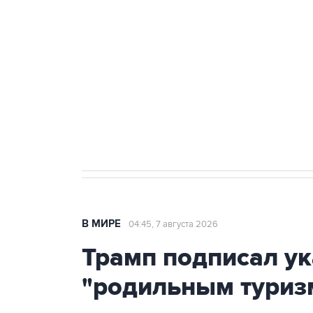
теракт на объекте Росгвардии
Как российские медицинские т
Социальная реклама, АНО «Национальные приоритеты».
И
Аксенов сообщил о четвертом п
Крым
В МИРЕ
04:45, 7 августа 2026
Трамп подписал ук
"родильным туриз