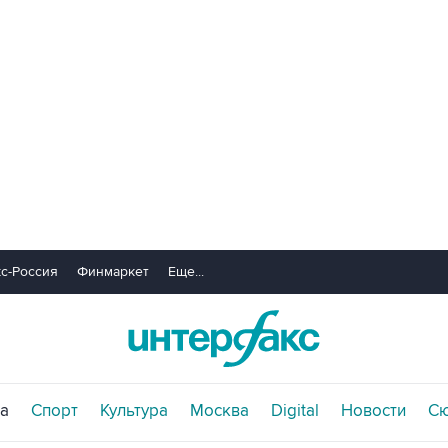
с-Россия
Финмаркет
Еще...
а
Спорт
Культура
Москва
Digital
Новости
С