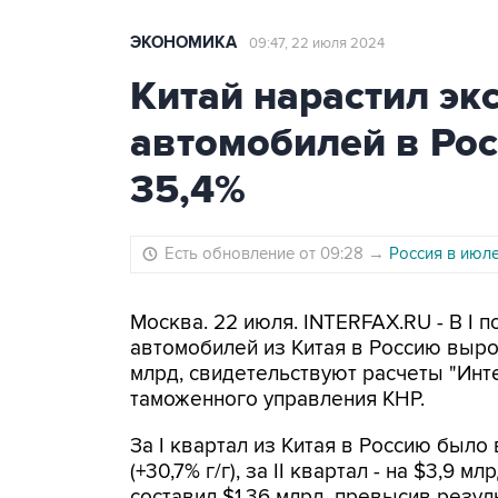
ЭКОНОМИКА
09:47, 22 июля 2024
Китай нарастил эк
автомобилей в Рос
35,4%
Есть обновление от 09:28
→
Россия в июл
Москва. 22 июля. INTERFAX.RU - В I 
автомобилей из Китая в Россию выро
млрд, свидетельствуют расчеты "Инт
таможенного управления КНР.
За I квартал из Китая в Россию было
(+30,7% г/г), за II квартал - на $3,9 
составил $1,36 млрд, превысив резул