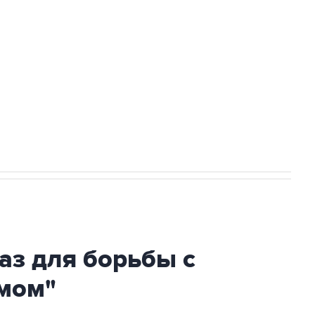
ехнологии выходят на мировые рынки
НН 7725383515 Erid: F7NfYUJCUneVdTRF8PRs
огибшем в результате атаки ВСУ на
аз для борьбы с
мом"