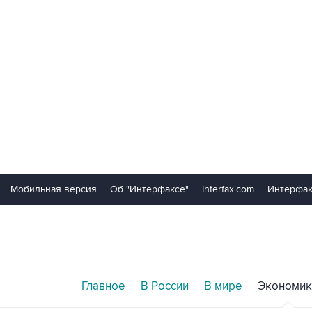
Мобильная версия
Об "Интерфаксе"
Interfax.com
Интерфак
Главное
В России
В мире
Экономик