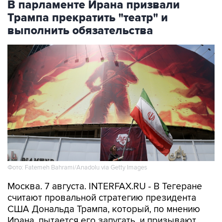
В парламенте Ирана призвали
Трампа прекратить "театр" и
выполнить обязательства
Фото: Fatemeh Bahrami/Anadolu via Getty Images
Москва. 7 августа. INTERFAX.RU - В Тегеране
считают провальной стратегию президента
США Дональда Трампа, который, по мнению
Ирана, пытается его запугать, и призывают