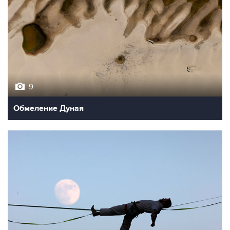
9
Обмеление Дуная