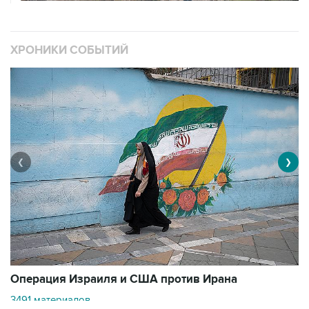
ХРОНИКИ СОБЫТИЙ
❮
❯
В
Операция Израиля и США против Ирана
11
3491 материалов