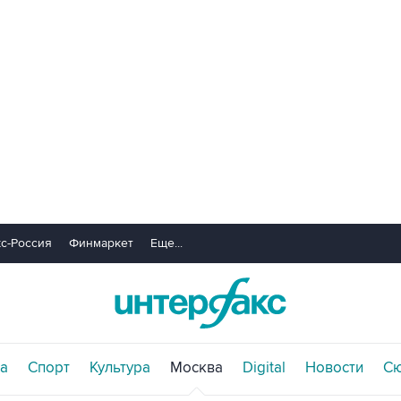
с-Россия
Финмаркет
Еще...
а
Спорт
Культура
Москва
Digital
Новости
С