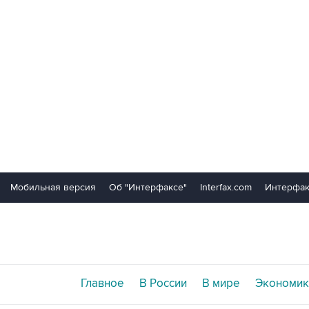
Мобильная версия
Об "Интерфаксе"
Interfax.com
Интерфак
Главное
В России
В мире
Экономик