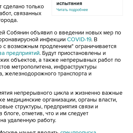
испытания
т сделано только
Читать подробнее
абот, связанных
города.
ей Собянин объявил о введении новых мер по
оронавирусной инфекции
COVID-19
. В
лю с возможным продлением" ограничивается
ва предприятий
. Будут приостановлены и
ких объектов, а также непрерывных работ по
ктов метрополитена, инфраструктуры
а, железнодорожного транспорта и
иятия непрерывного цикла и жизненно важные
же медицинские организации, органы власти,
вые структуры, предприятия связи и
в блоге, отметив, что и им следует
на удаленную работу.
Москве начнут вводить
спецпропуска
.