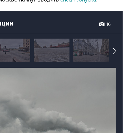
яции
16