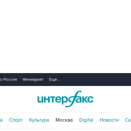
с-Россия
Финмаркет
Еще...
а
Спорт
Культура
Москва
Digital
Новости
С