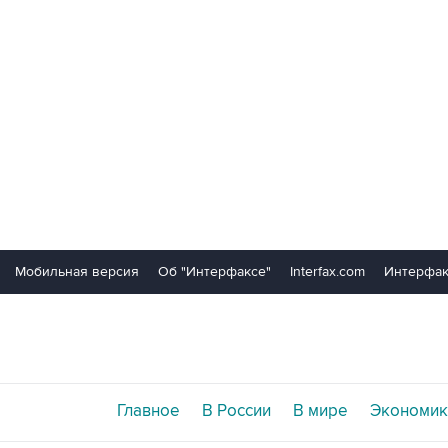
Мобильная версия
Об "Интерфаксе"
Interfax.com
Интерфак
Главное
В России
В мире
Экономик