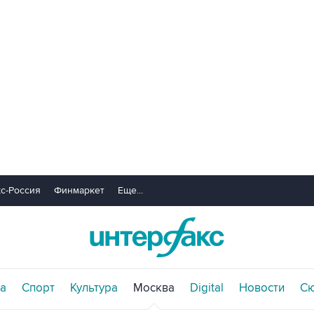
с-Россия
Финмаркет
Еще...
а
Спорт
Культура
Москва
Digital
Новости
С