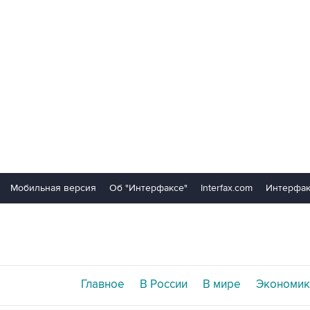
Мобильная версия
Об "Интерфаксе"
Interfax.com
Интерфак
Главное
В России
В мире
Экономик