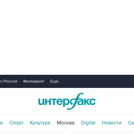
с-Россия
Финмаркет
Еще...
а
Спорт
Культура
Москва
Digital
Новости
С