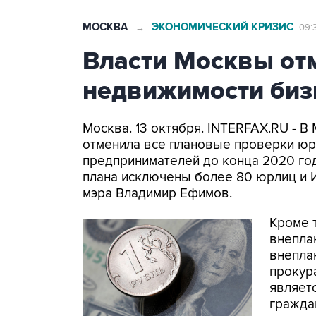
МОСКВА
ЭКОНОМИЧЕСКИЙ КРИЗИС
→
09:
Власти Москвы от
недвижимости бизн
Москва. 13 октября. INTERFAX.RU - 
отменила все плановые проверки юр
предпринимателей до конца 2020 год
плана исключены более 80 юрлиц и И
мэра Владимир Ефимов.
Кроме т
внепла
внепла
прокур
являет
гражда