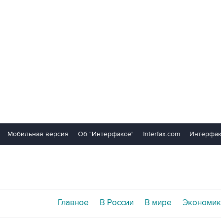
Мобильная версия
Об "Интерфаксе"
Interfax.com
Интерфак
Главное
В России
В мире
Экономик