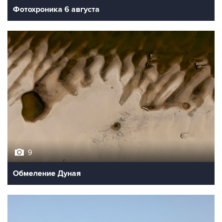
9
Обмеление Дуная