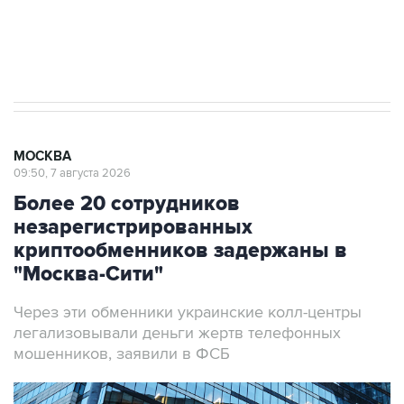
Аксенов сообщил о четвертом погибшем в
результате атаки ВСУ на Крым
МОСКВА
09:50, 7 августа 2026
Более 20 сотрудников
незарегистрированных
криптообменников задержаны в
"Москва-Сити"
Через эти обменники украинские колл-центры
легализовывали деньги жертв телефонных
мошенников, заявили в ФСБ