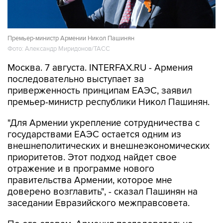
Премьер-министр Армении Никол Пашинян
Фото: Александр Миридонов/ТАСС
Москва. 7 августа. INTERFAX.RU - Армения
последовательно выступает за
приверженность принципам ЕАЭС, заявил
премьер-министр республики Никол Пашинян.
"Для Армении укрепление сотрудничества с
государствами ЕАЭС остается одним из
внешнеполитических и внешнеэкономических
приоритетов. Этот подход найдет свое
отражение и в программе нового
правительства Армении, которое мне
доверено возглавить", - сказал Пашинян на
заседании Евразийского межправсовета.
По его словам, Армения последовательно
выступает за приверженность тем принципам,